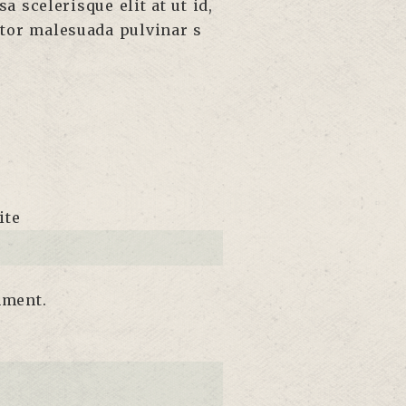
a scelerisque elit at ut id,
rtor malesuada pulvinar s
ite
mment.