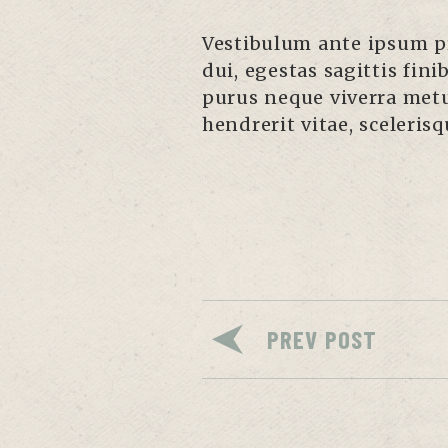
Vestibulum ante ipsum pri
dui, egestas sagittis fini
purus neque viverra metu
hendrerit vitae, sceleris
PREV POST