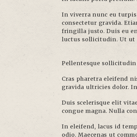
In viverra nunc eu turpi
consectetur gravida. Etia
fringilla justo. Duis eu e
luctus sollicitudin. Ut ut
Pellentesque sollicitudin
Cras pharetra eleifend nis
gravida ultricies dolor. 
Duis scelerisque elit vit
congue magna. Nulla cons
In eleifend, lacus id tem
odio. Maecenas ut commod