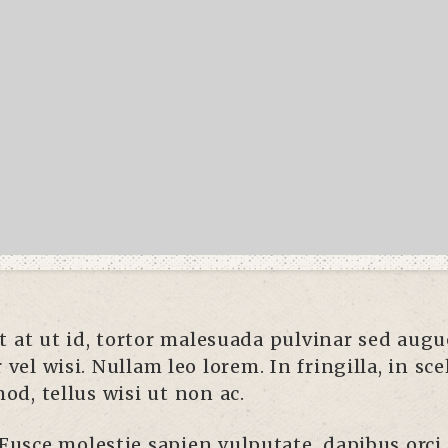
t at ut id, tortor malesuada pulvinar sed augue 
vel wisi. Nullam leo lorem. In fringilla, in sc
od, tellus wisi ut non ac.
Fusce molestie sapien vulputate, dapibus orci a