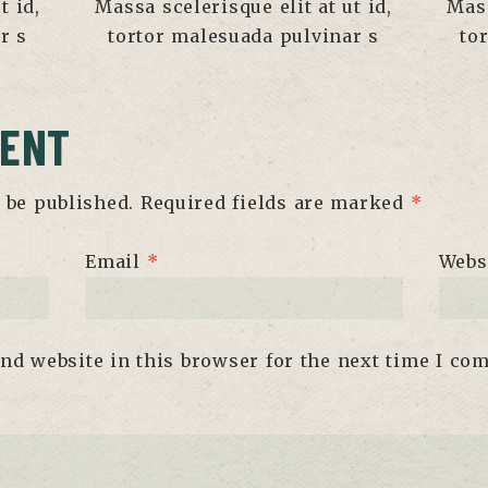
t id,
Massa scelerisque elit at ut id,
Mass
r s
tortor malesuada pulvinar s
to
MENT
 be published.
Required fields are marked
*
Email
*
Webs
nd website in this browser for the next time I co