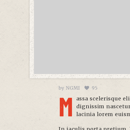
by
NGMI
95
M
assa scelerisque eli
dignissim nascetur 
lacinia lorem euism
In iaculis porta pretium. 