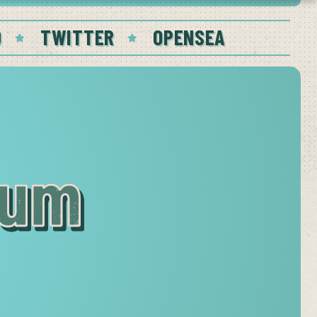
D
TWITTER
OPENSEA
dum