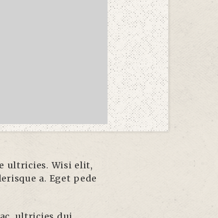
ultricies. Wisi elit,
elerisque a. Eget pede
c, ultricies dui.