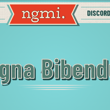
DISCOR
gna Biben