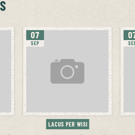
S
07
0
SEP
SE
LACUS PER WISI