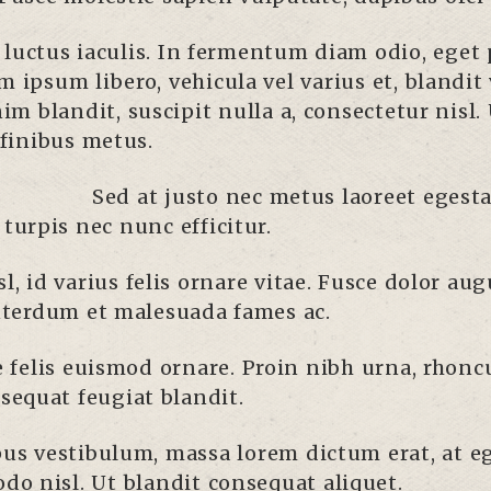
s luctus iaculis. In fermentum diam odio, eget
m ipsum libero, vehicula vel varius et, blandit
nim blandit, suscipit nulla a, consectetur nisl
 finibus metus.
Sed at justo nec metus laoreet egestas
 turpis nec nunc efficitur.
l, id varius felis ornare vitae. Fusce dolor aug
Interdum et malesuada fames ac.
ae felis euismod ornare. Proin nibh urna, rhon
equat feugiat blandit.
pus vestibulum, massa lorem dictum erat, at eg
o nisl. Ut blandit consequat aliquet.