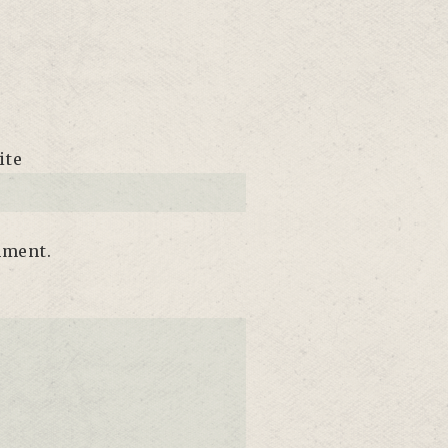
ite
mment.