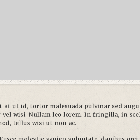
t at ut id, tortor malesuada pulvinar sed augue 
vel wisi. Nullam leo lorem. In fringilla, in sc
od, tellus wisi ut non ac.
Fusce molestie sapien vulputate, dapibus orci a