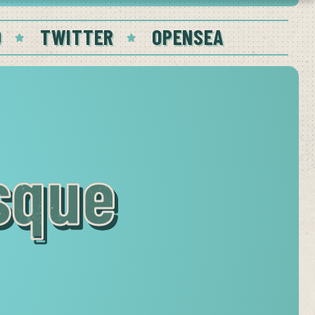
D
TWITTER
OPENSEA
isque