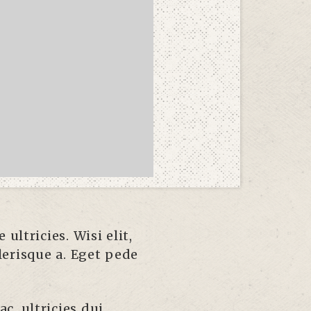
ultricies. Wisi elit,
elerisque a. Eget pede
c, ultricies dui.