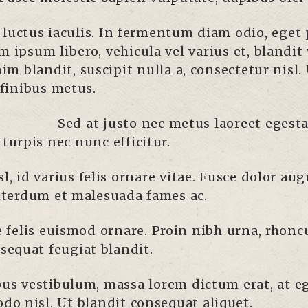
s luctus iaculis. In fermentum diam odio, eget
m ipsum libero, vehicula vel varius et, blandit
nim blandit, suscipit nulla a, consectetur nisl
 finibus metus.
Sed at justo nec metus laoreet egestas
 turpis nec nunc efficitur.
l, id varius felis ornare vitae. Fusce dolor aug
Interdum et malesuada fames ac.
ae felis euismod ornare. Proin nibh urna, rhon
equat feugiat blandit.
pus vestibulum, massa lorem dictum erat, at eg
o nisl. Ut blandit consequat aliquet.