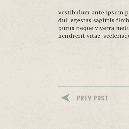
Vestibulum ante ipsum pri
dui, egestas sagittis fini
purus neque viverra metu
hendrerit vitae, sceleris
PREV POST