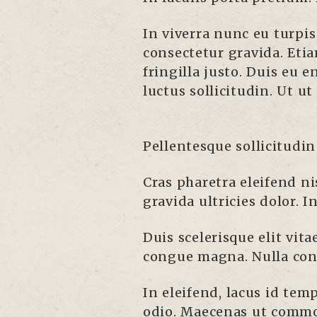
In viverra nunc eu turpi
consectetur gravida. Etia
fringilla justo. Duis eu e
luctus sollicitudin. Ut ut
Pellentesque sollicitudin
Cras pharetra eleifend nis
gravida ultricies dolor. 
Duis scelerisque elit vit
congue magna. Nulla cons
In eleifend, lacus id tem
odio. Maecenas ut commod