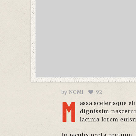
by
NGMI
92
M
assa scelerisque eli
dignissim nascetur 
lacinia lorem euism
In iaculis porta pretium. 