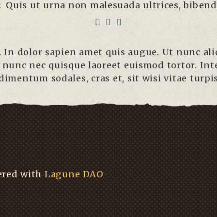
:
Quis ut urna non malesuada ultrices, biben
 In dolor sapien amet quis augue. Ut nunc ali
 nunc nec quisque laoreet euismod tortor. Inte
dimentum sodales, cras et, sit wisi vitae turpis
ered with
Lagune DAO