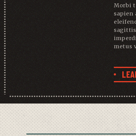
Morbi 
sapien 
eleifen
sagitti
imperd
metus v
LEA