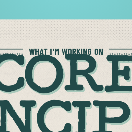
WHAT I'M WORKING ON
COR
NCI