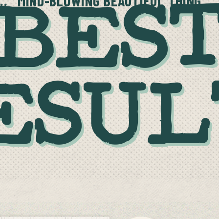
MIND-BLOWING BEAUTIFUL THING
BES
ESUL