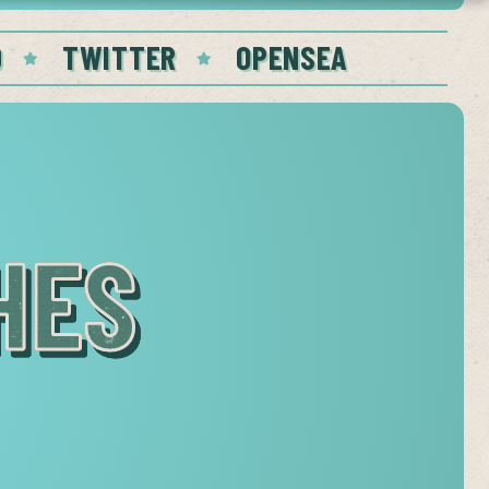
D
TWITTER
OPENSEA
HES