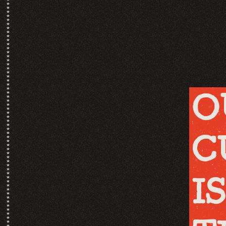
O
C
IS 