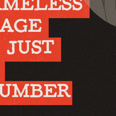
IMELESS 
 AGE 
S JUST 
UMBER