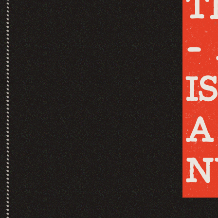
T
-
I
A 
N