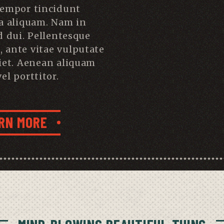
tempor tincidunt
a aliquam. Nam in
d dui. Pellentesque
s, ante vitae vulputate
iet. Aenean aliquam
el porttitor.
RN MORE