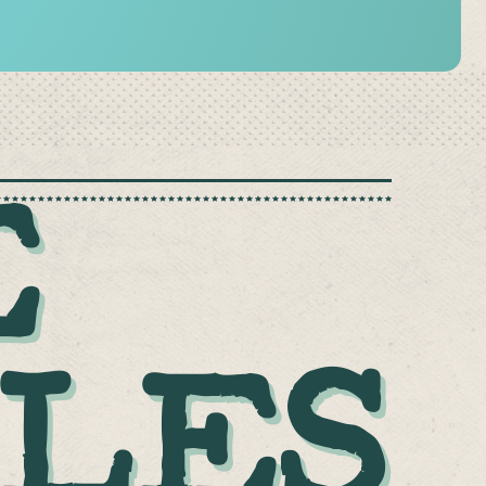
E
PLES